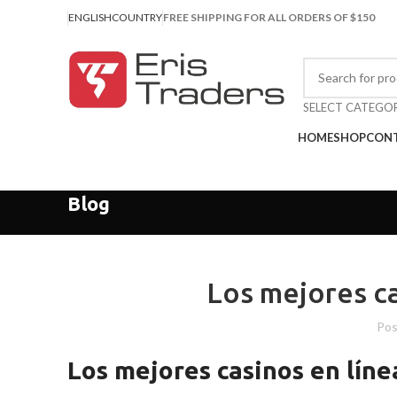
ENGLISH
COUNTRY
FREE SHIPPING FOR ALL ORDERS OF $150
SELECT CATEGO
BROWSE CATEGORIES
HOME
SHOP
CONT
Blog
Los mejores ca
Pos
Los mejores casinos en lín