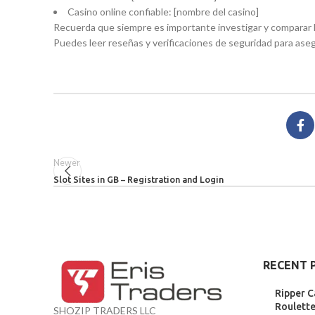
Casino online confiable: [nombre del casino]
Recuerda que siempre es importante investigar y comparar la
Puedes leer reseñas y verificaciones de seguridad para aseg
Newer
Slot Sites in GB – Registration and Login
RECENT 
Ripper C
Roulette
SHOZIP TRADERS LLC