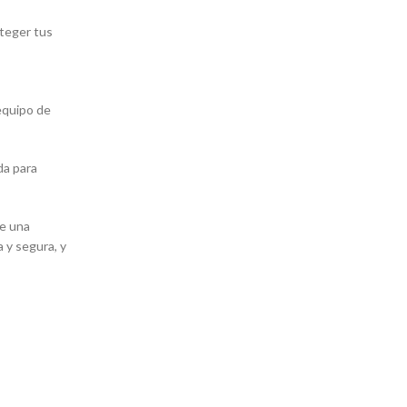
oteger tus
equipo de
da para
de una
 y segura, y