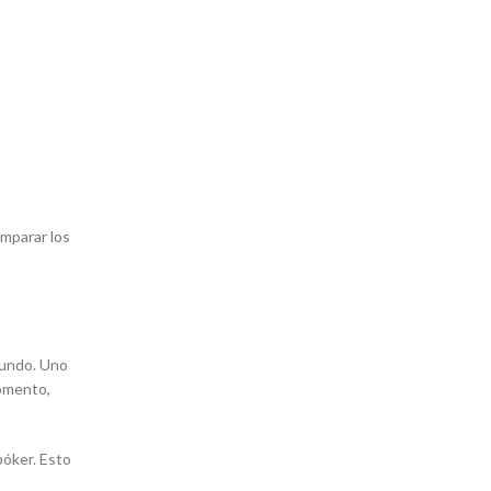
omparar los
mundo. Uno
momento,
póker. Esto