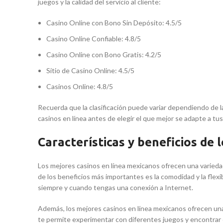
juegos y la calidad del servicio al cliente:
Casino Online con Bono Sin Depósito: 4.5/5
Casino Online Confiable: 4.8/5
Casino Online con Bono Gratis: 4.2/5
Sitio de Casino Online: 4.5/5
Casinos Online: 4.8/5
Recuerda que la clasificación puede variar dependiendo de l
casinos en línea antes de elegir el que mejor se adapte a tu
Características y beneficios de 
Los mejores casinos en línea mexicanos ofrecen una variedad
de los beneficios más importantes es la comodidad y la flex
siempre y cuando tengas una conexión a Internet.
Además, los mejores casinos en línea mexicanos ofrecen una 
te permite experimentar con diferentes juegos y encontrar e