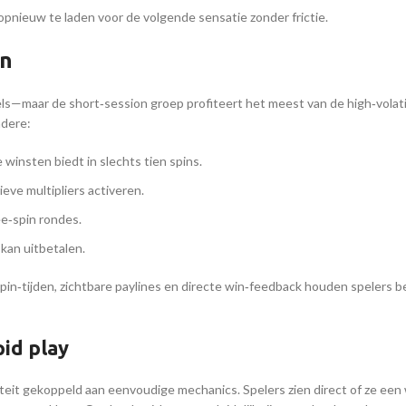
opnieuw te laden voor de volgende sensatie zonder frictie.
en
ls—maar de short‑session groep profiteert het meest van de high‑volatil
ndere:
winsten biedt in slechts tien spins.
ve multipliers activeren.
ee‑spin rondes.
 kan uitbetalen.
spin‑tijden, zichtbare paylines en directe win‑feedback houden spelers 
id play
teit gekoppeld aan eenvoudige mechanics. Spelers zien direct of ze een