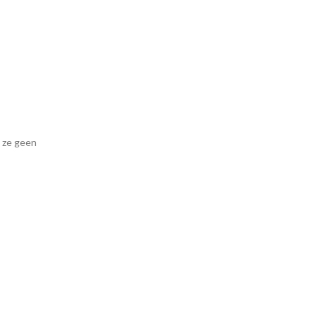
t ze geen