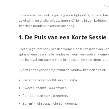
Pos
In de wereld van online gaming waar tijd geld is, onderschei
opwinding en snelle uitbetalingen. Of je nu in een koffiebar
interface houden de adrenaline hoog.
1. De Puls van een Korte Sessie
Korte, high‑intensity sessies vormen de levensader van ve
spins of een paar snelle rondes van een live game en neme
een handvol top‑paying slots in beeld, en de spin‑knop is alti
Tijdens een typische vijf‑minuten‑window kan een speler:
Instant storten via Bitcoin of PayPal.
Sweet Bonanza 1000 draaien.
Een free‑spin burst triggeren.
Een mini‑win verzamelen en doorgaan.