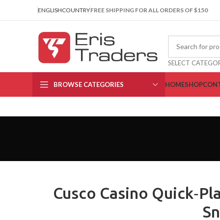
ENGLISH
COUNTRY
FREE SHIPPING FOR ALL ORDERS OF $150
SELECT CATEGO
BROWSE CATEGORIES
HOME
SHOP
CONT
Cusco Casino Quick‑Pla
Sn