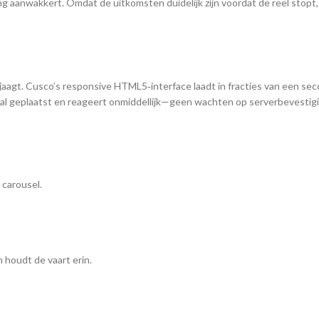
ng aanwakkert. Omdat de uitkomsten duidelijk zijn voordat de reel stopt,
 jaagt. Cusco’s responsive HTML5‑interface laadt in fracties van een se
aal geplaatst en reageert onmiddellijk—geen wachten op serverbevestigi
 carousel.
 houdt de vaart erin.