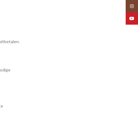
Insta
YouT
uitbetalen.
nodige
te