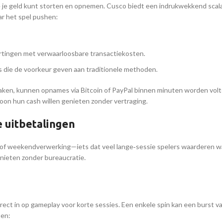
ee je geld kunt storten en opnemen. Cusco biedt een indrukwekkend scal
ar het spel pushen:
rtingen met verwaarloosbare transactiekosten.
s die de voorkeur geven aan traditionele methoden.
 maken, kunnen opnames via Bitcoin of PayPal binnen minuten worden vol
woon hun cash willen genieten zonder vertraging.
e uitbetalingen
 of weekendverwerking—iets dat veel lange‑sessie spelers waarderen w
nieten zonder bureaucratie.
irect in op gameplay voor korte sessies. Een enkele spin kan een burst va
ten: