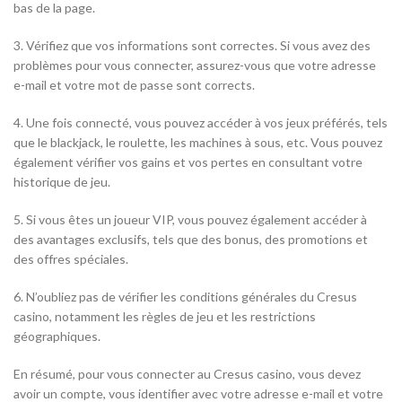
bas de la page.
3. Vérifiez que vos informations sont correctes. Si vous avez des
problèmes pour vous connecter, assurez-vous que votre adresse
e-mail et votre mot de passe sont corrects.
4. Une fois connecté, vous pouvez accéder à vos jeux préférés, tels
que le blackjack, le roulette, les machines à sous, etc. Vous pouvez
également vérifier vos gains et vos pertes en consultant votre
historique de jeu.
5. Si vous êtes un joueur VIP, vous pouvez également accéder à
des avantages exclusifs, tels que des bonus, des promotions et
des offres spéciales.
6. N’oubliez pas de vérifier les conditions générales du Cresus
casino, notamment les règles de jeu et les restrictions
géographiques.
En résumé, pour vous connecter au Cresus casino, vous devez
avoir un compte, vous identifier avec votre adresse e-mail et votre