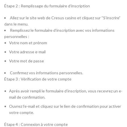
Étape 2 : Remplissage du formulaire d’inscription
Allez sur le site web de Cresus casino et cliquez sur “S’inscrire”
dans le menu.
Remplissez le formulaire d’inscription avec vos informations
personnelles :
Votre nom et prénom
Votre adresse e-mail
Votre mot de passe
Confirmez vos informations personnelles.
Étape 3 : Vérification de votre compte
Après avoir rempli le formulaire d’inscription, vous recevrez un e-
mail de confirmation.
Ouvrez l’e-mail et cliquez sur le lien de confirmation pour activer
votre compte.
Étape 4 : Connexion à votre compte