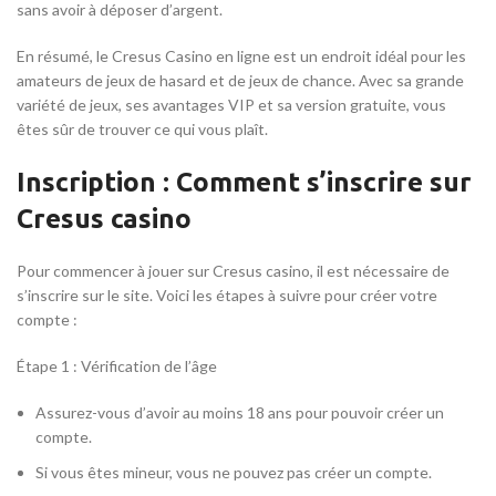
sans avoir à déposer d’argent.
En résumé, le Cresus Casino en ligne est un endroit idéal pour les
amateurs de jeux de hasard et de jeux de chance. Avec sa grande
variété de jeux, ses avantages VIP et sa version gratuite, vous
êtes sûr de trouver ce qui vous plaît.
Inscription : Comment s’inscrire sur
Cresus casino
Pour commencer à jouer sur Cresus casino, il est nécessaire de
s’inscrire sur le site. Voici les étapes à suivre pour créer votre
compte :
Étape 1 : Vérification de l’âge
Assurez-vous d’avoir au moins 18 ans pour pouvoir créer un
compte.
Si vous êtes mineur, vous ne pouvez pas créer un compte.