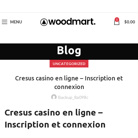
0
MENU
$
0.00
Blog
UNCATEGORIZED
Cresus casino en ligne – Inscription et
connexion
Backup_8a098c
Cresus casino en ligne –
Inscription et connexion