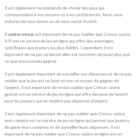
Il est également recommandé de choisir des jeux qui
correspondent à vos moyens et à vos préférences. Ainsi, vous
éviterez de vous lasser ou de vous sentir frustré.
Il
casino cresus
est important de ne pas oublier que Cresus casino
VIP est un service de jeu en ligne qui offre des avantages
spécifiques aux joueurs les plus fidèles. Cependant, il est
important de ne pas se laisser aller à la tentation de jouer plus que
ce que vous pouvez gagner.
Il est également important de surveiller vos dépenses et de ne pas
oublier que le jeu est un loisir et non un moyen de gagner de
l’argent. Il est important de ne pas oublier que Cresus casino
gratuit est un service de jeu en ligne qui offre des jeux de hasard
pour les joueurs qui ne veulent pas dépenser d’argent.
Il est également important de ne pas oublier que Cresus casino
mon compte est un service de jeu en ligne qui permet aux joueurs
de gérer leurs comptes et de surveiller leurs dépenses. Il est
important de ne pas oublier que Cresus casino en ligne est un