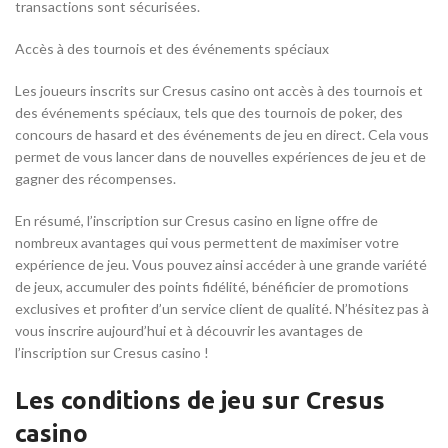
transactions sont sécurisées.
Accès à des tournois et des événements spéciaux
Les joueurs inscrits sur Cresus casino ont accès à des tournois et
des événements spéciaux, tels que des tournois de poker, des
concours de hasard et des événements de jeu en direct. Cela vous
permet de vous lancer dans de nouvelles expériences de jeu et de
gagner des récompenses.
En résumé, l’inscription sur Cresus casino en ligne offre de
nombreux avantages qui vous permettent de maximiser votre
expérience de jeu. Vous pouvez ainsi accéder à une grande variété
de jeux, accumuler des points fidélité, bénéficier de promotions
exclusives et profiter d’un service client de qualité. N’hésitez pas à
vous inscrire aujourd’hui et à découvrir les avantages de
l’inscription sur Cresus casino !
Les conditions de jeu sur Cresus
casino