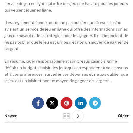
service de jeu en ligne qui offre des jeux de hasard pour les joueurs
qui veulent jouer en ligne.
Il est également important de ne pas oublier que Cresus casino
avis est un service de jeu en ligne qui offre des informations sur les
jeux de hasard et les stratégies pour les gagner. Il est important de
ne pas oublier que le jeu est un loisir et non un moyen de gagner de
l’argent.
En résumé, jouer responsablement sur Cresus casino signifie
définir un budget, choisir des jeux qui correspondent à vos moyens
et à vos préférences, surveiller vos dépenses et ne pas oublier que
le jeu est un loisir et non un moyen de gagner de l’argent.
Newer
Older