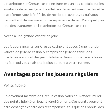
L’inscription sur Cresus casino en ligne est un pas crucial pour les
amateurs de jeu en ligne. En effet, en devenant membre de cette
plateforme, vous bénéficiez de nombreux avantages qui vous
permettent de maximiser votre expérience de jeu. Voici quelques-
uns des avantages de l’inscription sur Cresus casino :
Accès à une grande variété de jeux
Les joueurs inscrits sur Cresus casino ont accès à une grande
variété de jeux de casino, y compris des jeux de table, des
machines à sous et des jeux de loterie. Vous pouvez ainsi choisir
les jeux qui vous plaisent le plus et jouer à votre rythme.
Avantages pour les joueurs réguliers
Points fidélité
En devenant membre de Cresus casino, vous pouvez accumuler
des points fidélité en jouant régulièrement. Ces points peuvent
être échangés contre des récompenses, tels que des bonus, des